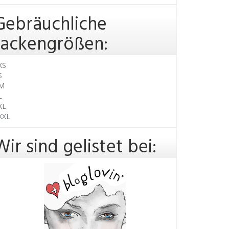
Gebräuchliche
Jackengrößen:
XS
S
 M
L
XL
 XXL
Wir sind gelistet bei: