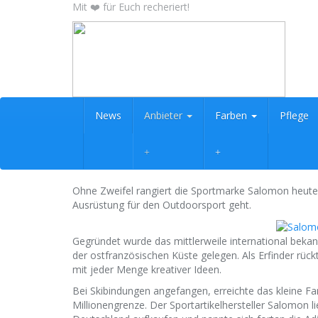
Skip
Mit ❤️ für Euch recheriert!
to
main
content
News
Anbieter
Farben
Pflege
Ohne Zweifel rangiert die Sportmarke Salomon heute 
Ausrüstung für den Outdoorsport geht.
Gegründet wurde das mittlerweile international beka
der ostfranzösischen Küste gelegen. Als Erfinder rüc
mit jeder Menge kreativer Ideen.
Bei Skibindungen angefangen, erreichte das kleine Fa
Millionengrenze. Der Sportartikelhersteller Salomon 