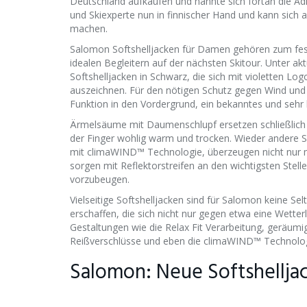
Deutschland aufkaufen und nannte sich fortan die 
und Skiexperte nun in finnischer Hand und kann sich 
machen.
Salomon Softshelljacken für Damen gehören zum fe
idealen Begleitern auf der nächsten Skitour. Unter akt
Softshelljacken in Schwarz, die sich mit violetten L
auszeichnen. Für den nötigen Schutz gegen Wind und
Funktion in den Vordergrund, ein bekanntes und seh
Ärmelsäume mit Daumenschlupf ersetzen schließlich 
der Finger wohlig warm und trocken. Wieder andere Sa
mit climaWIND™ Technologie, überzeugen nicht nur m
sorgen mit Reflektorstreifen an den wichtigsten Stelle
vorzubeugen.
Vielseitige Softshelljacken sind für Salomon keine Selt
erschaffen, die sich nicht nur gegen etwa eine Wette
Gestaltungen wie die Relax Fit Verarbeitung, geräumig
Reißverschlüsse und eben die climaWIND™ Technologie
Salomon: Neue Softshellja