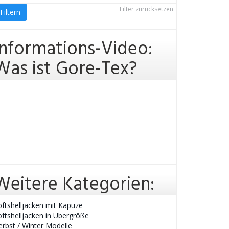
Filter zurücksetzen
Filtern
Informations-Video:
Was ist Gore-Tex?
Weitere Kategorien:
oftshelljacken mit Kapuze
oftshelljacken in Übergröße
erbst / Winter Modelle