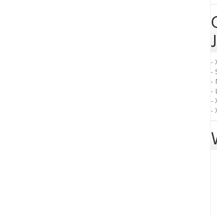
- 
- 
-
- 
- 
-