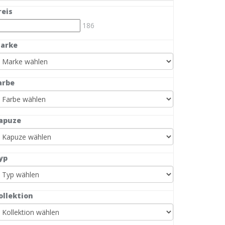
reis
186
arke
arbe
apuze
yp
ollektion