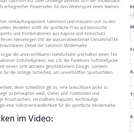
Adidas-Salomon AG. Über Umwege befindet sich der Snowboard-
als erfolgreicher Powerseller für den Wintersport einen Namen
P
0
sten Verkaufsequipment Salomons und mausern sich zu den
M
uellen Modellen stößt die sportliche Frau auf klassische
ogoprints und Kombinationen aus Kapuze und Kinnschutz
 fiesen Nieselregen tritt die wasserabweisende ClimaWindTM-
r brauchbares Detail der Salomon Modemarke.
F
sogar die unverzichtbaren Handschuhe und halten einen Teil
lomon Softshelljacken, wie z.B. die Funktions-Softshelljacke
it einem sehr attraktiv geschnittenem Design, sondern
K
n für die richtige Sicherheit, um unverhofften Sportunfällen
enheit, denn schließlich gilt es, eine brauchbare Jacke zu
rlage zu behaupten weiß. Daher sind Funktionen und
T
e Brusttaschen, verstellbare Kapuzen, leichtläufige
 eine Selbstverständlichkeit für die sportliche Modemarke.
cken im Video:
K