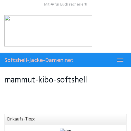
Skip
Mit ❤️ für Euch recheriert!
to
main
content
Softshell-Jacke-Damen.net
Toggl
navig
mammut-kibo-softshell
Einkaufs-Tipp: